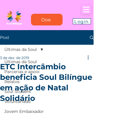
Doe
Login
Post
Últimas da Soul
3 de dez. de 2019
Últimas da Soul
ETC Intercâmbio
Parcerias e apoio
beneficia Soul Bilíngue
Relatos
em ação de Natal
Soul Student
Solidário
Voluntariado
Jovem Embaixador