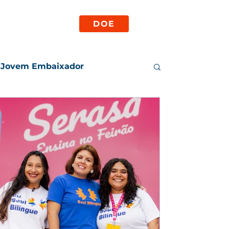
parência
DOE
Jovem Embaixador