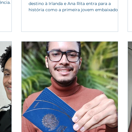
ncia. A
destino à Irlanda e Ana Rita entra para a
setor
história como a primeira jovem embaixadora
. A Soul
no...
 uma das
 Brasil
or
A
as Cruzes
00 pela