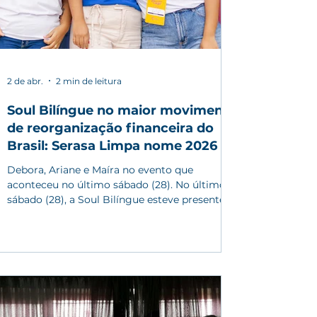
2 de abr.
2 min de leitura
Soul Bilíngue no maior movimento
de reorganização financeira do
Brasil: Serasa Limpa nome 2026
Debora, Ariane e Maíra no evento que
aconteceu no último sábado (28). No último
sábado (28), a Soul Bilíngue esteve presente
em uma das maiores iniciativas de
reorganização financeira do país, promovida
pela Serasa: o Feirão Limpa Nome . Em um
espaço marcado por recomeços,
encontramos também a potência das
conexões: pessoas que, ao acessarem novas
perspectivas, podem se tornar ponte,