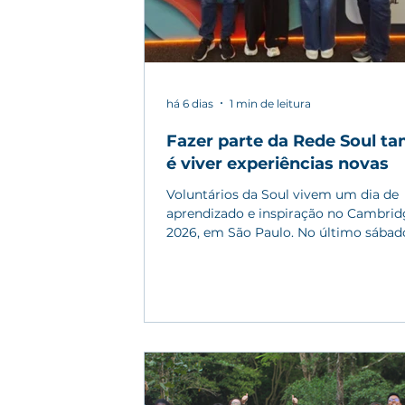
há 6 dias
1 min de leitura
Fazer parte da Rede Soul 
é viver experiências novas
Voluntários da Soul vivem um dia de
aprendizado e inspiração no Cambri
2026, em São Paulo. No último sábado
Soul Bilíngue marcou presença no Cambridge
Day 2026, edição que celebrou os 25 
um dos principais eventos sobre ensi
inglês e educação linguística no Brasi
Cambridge é uma parceira educacion
organização e disponibiliza a platafo
Cambridge One, utilizada ao longo d
programa pelos nossos participantes
conhecida pelos voluntários