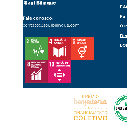
FA
Fa
Fale conosco
:
contato@soulbilingue.com
Ou
De
LG