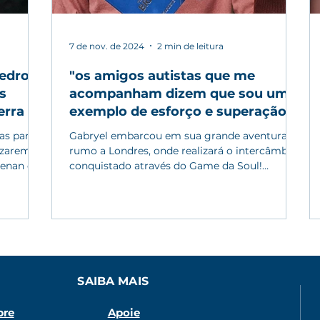
7 de nov. de 2024
2 min de leitura
edro e
"os amigos autistas que me
s
acompanham dizem que sou um
erra
exemplo de esforço e superação"
as para
Gabryel embarcou em sua grande aventura
lizarem o
rumo a Londres, onde realizará o intercâmbio
enan e...
conquistado através do Game da Soul!
Chegou a hora!...
SAIBA MAIS
bre
Apoie