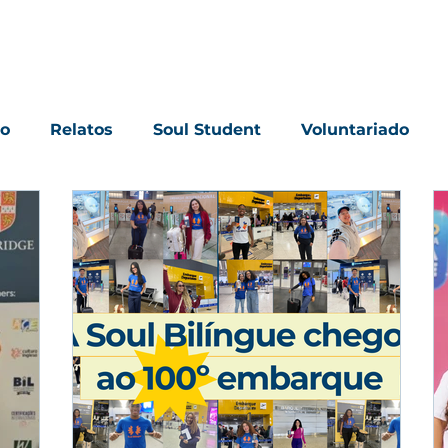
Entre no Game
Para empresas
Trans
io
Relatos
Soul Student
Voluntariado