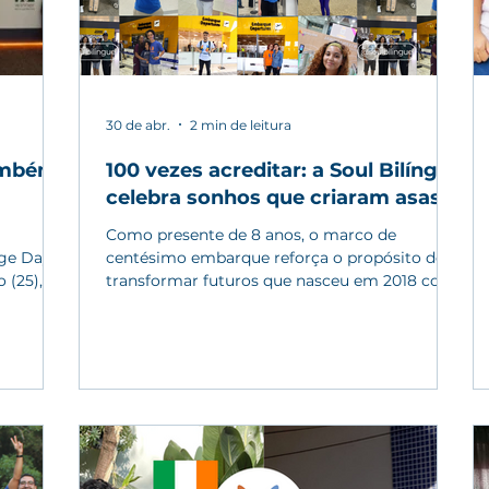
30 de abr.
2 min de leitura
também
100 vezes acreditar: a Soul Bilíngue
celebra sonhos que criaram asas
Como presente de 8 anos, o marco de
dge Day
centésimo embarque reforça o propósito de
 (25), a
transformar futuros que nasceu em 2018 com
a ONG. O que começou há 8 anos como um
anos de
sonho da fundadora Ariane Noronha de
no de
ampliar horizontes para jovens brasileiros,
l. A
hoje se consolida como uma rede viva de
al da
oportunidades, histórias e transformação. A
rma
Soul Bilíngue chega a um marco histórico: o
o
seu centésimo embarque internacional, e ele
 e
vem carregado de significado. Pouco tempo
após celebrar mais um an