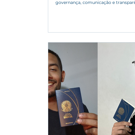
governança, comunicação e transparê
premiação reflete o compromisso do 
com qualidade, ética e impacto social
Bilíngue é eleita mais uma vez como
100 principais organizações sociais do
pela Maior premiação do terceiro set
brasileiro, o Prêmio Melhores ONGs . 
iniciativa social com sede em Mogi d
e atuação nacional está na lista das 1
terceira ve