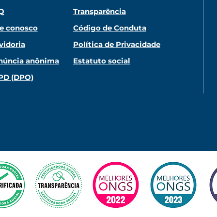
Q
Transparência
le conosco
Código de Conduta
vidoria
Política de Privacidade
núncia anônima
Estatuto social
PD
(DPO)