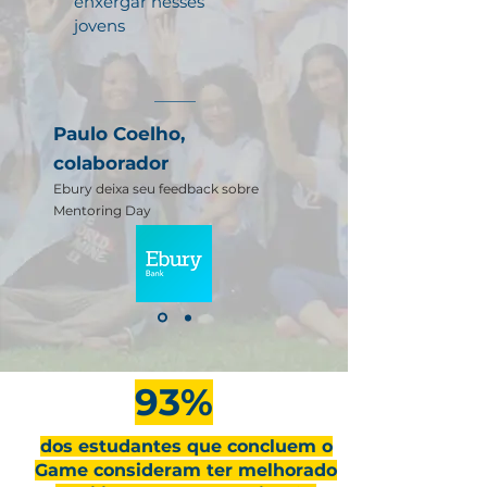
enxergar nesses
jovens
Paulo Coelho,
colaborador
Ebury deixa seu feedback sobre
Mentoring Day
93%
dos estudantes que concluem o
Game consideram ter melhorado