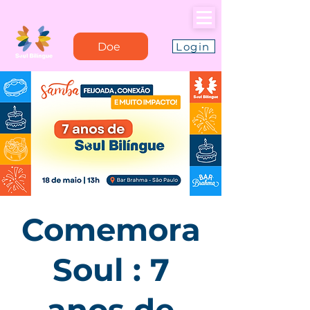
Doe
Login
Comemora
Soul : 7
anos de