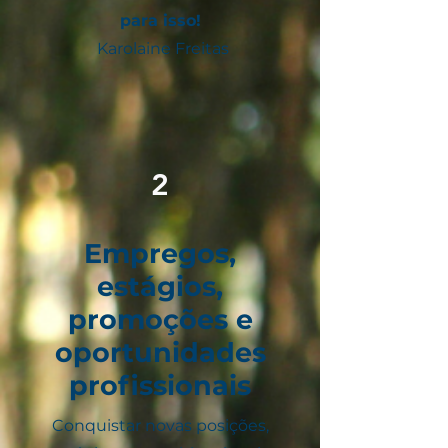
para isso!
Karolaine Freitas
2
Empregos,
estágios,
promoções e
oportunidades
profissionais
Conquistar novas posições,