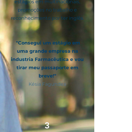
estágios em multinacionais,
promoções no trabalho e
reconhecimento por ter inglês.
"Consegui um estágio em
uma grande empresa na
industria Farmacêutica e vou
tirar meu passaporte em
breve!"
Késia Fagundes
3