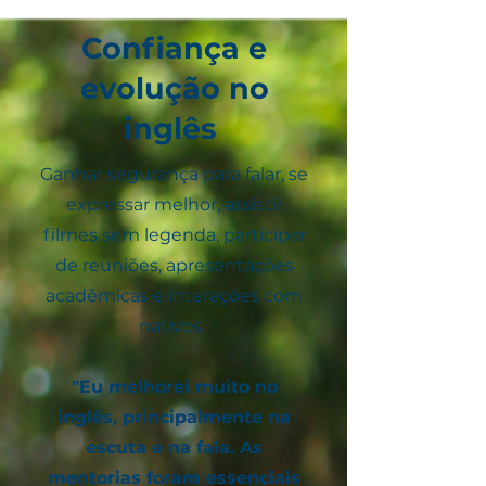
Confiança e
evolução no
inglês
Ganhar segurança para falar, se
expressar melhor, assistir
filmes sem legenda, participar
de reuniões, apresentações
acadêmicas e interações com
nativos.
"Eu melhorei muito no
inglês, principalmente na
escuta e na fala. As
mentorias foram essenciais