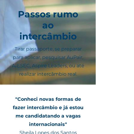
Passos rumo
ao
intercâmbio
Tirar passaporte, se preparar
para aplicar, pesquisar AuPair,
AIESEC, Aspire Leaders, ou até
realizar intercâmbio real.
"Conheci novas formas de
fazer intercâmbio e já estou
me candidatando a vagas
internacionais"
Sheila Lopes dos Santos