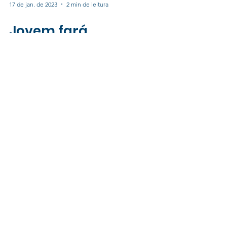
17 de jan. de 2023
2 min de leitura
Jovem fará
intercâmbio após
pandemia suspender
viagem um dia antes
do embarque
Em 2020, o fechamento das fronteiras no
mundo inteiro impediu Thainá Xavier de
realizar o sonho de uma experiência
internacional Faltava...