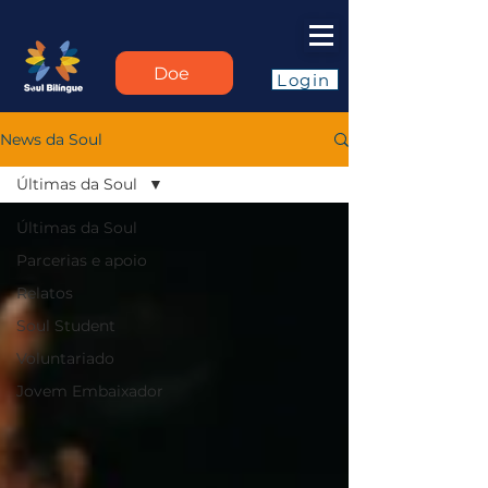
Doe
Login
News da Soul
Últimas da Soul
Últimas da Soul
Parcerias e apoio
Relatos
Soul Student
Voluntariado
Jovem Embaixador