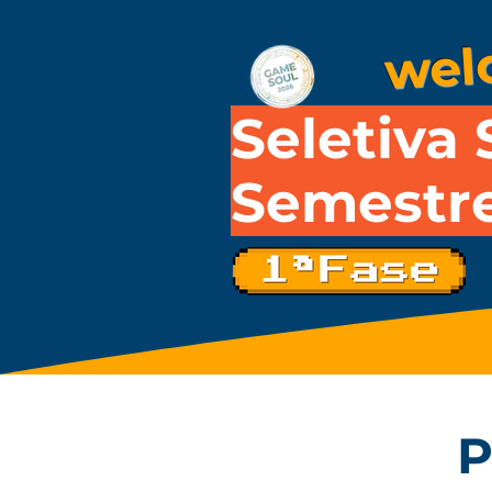
wel
Seletiva 
Semestr
P