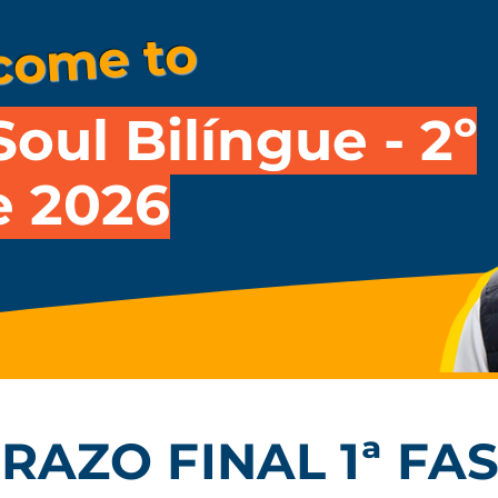
come to
Soul Bilíngue - 2º
e 2026
RAZO FINAL 1ª FA