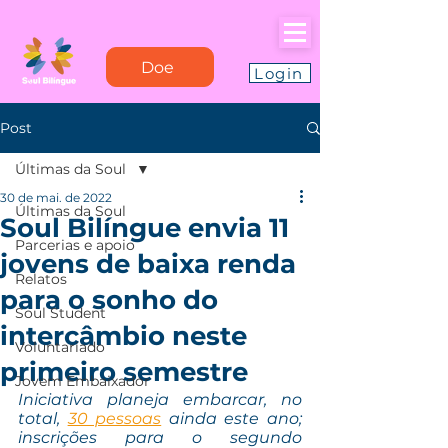
Doe
Login
Post
Últimas da Soul
30 de mai. de 2022
Últimas da Soul
Soul Bilíngue envia 11
Parcerias e apoio
jovens de baixa renda
Relatos
para o sonho do
Soul Student
intercâmbio neste
Voluntariado
primeiro semestre
Jovem Embaixador
Iniciativa planeja embarcar, no 
total, 
30 pessoas
 ainda este ano; 
inscrições para o segundo 