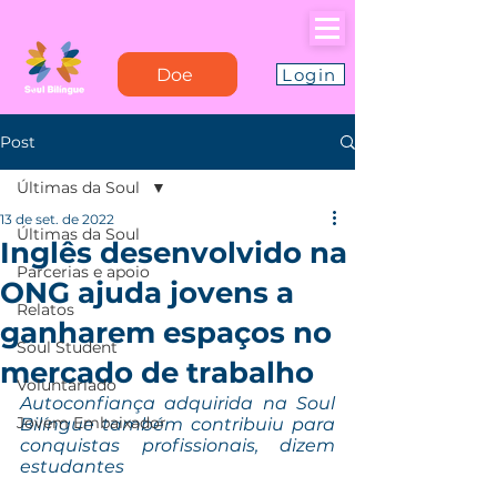
Doe
Login
Post
Últimas da Soul
13 de set. de 2022
Últimas da Soul
Inglês desenvolvido na
Parcerias e apoio
ONG ajuda jovens a
Relatos
ganharem espaços no
Soul Student
mercado de trabalho
Voluntariado
Autoconfiança adquirida na Soul 
Jovem Embaixador
Bilíngue também contribuiu para 
conquistas profissionais, dizem 
estudantes 