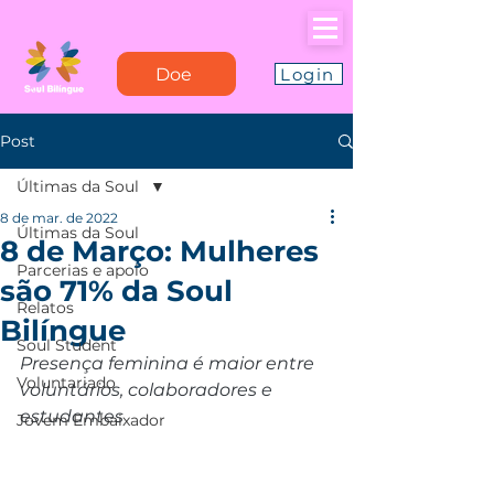
Doe
Login
Post
Últimas da Soul
8 de mar. de 2022
Últimas da Soul
8 de Março: Mulheres
Parcerias e apoio
são 71% da Soul
Relatos
Bilíngue
Soul Student
Presença feminina é maior entre 
Voluntariado
voluntários, colaboradores e 
estudantes
Jovem Embaixador